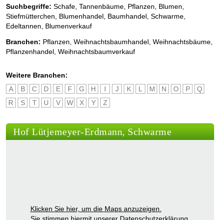
Suchbegriffe:
Schafe, Tannenbäume, Pflanzen, Blumen,
Stiefmütterchen, Blumenhandel, Baumhandel, Schwarme,
Edeltannen, Blumenverkauf
Branchen:
Pflanzen
,
Weihnachtsbaumhandel
,
Weihnachtsbäume
,
Pflanzenhandel
,
Weihnachtsbaumverkauf
Weitere Branchen:
A
B
C
D
E
F
G
H
I
J
K
L
M
N
O
P
Q
R
S
T
U
V
W
X
Y
Z
Hof Lütjemeyer-Erdmann, Schwarme
Klicken Sie hier, um die Maps anzuzeigen.
Sie stimmen hiermit unserer
Datenschutzerklärung
.