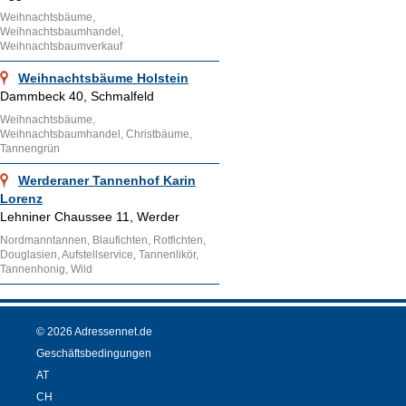
Weihnachtsbäume,
Weihnachtsbaumhandel,
Weihnachtsbaumverkauf
Weihnachtsbäume Holstein
Dammbeck 40, Schmalfeld
Weihnachtsbäume,
Weihnachtsbaumhandel, Christbäume,
Tannengrün
Werderaner Tannenhof Karin
Lorenz
Lehniner Chaussee 11, Werder
Nordmanntannen, Blaufichten, Rotfichten,
Douglasien, Aufstellservice, Tannenlikör,
Tannenhonig, Wild
© 2026 Adressennet.de
Geschäftsbedingungen
AT
CH