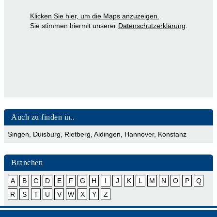
Klicken Sie hier, um die Maps anzuzeigen.
Sie stimmen hiermit unserer
Datenschutzerklärung
.
Auch zu finden in..
Singen
,
Duisburg
,
Rietberg
,
Aldingen
,
Hannover
,
Konstanz
Branchen
A
B
C
D
E
F
G
H
I
J
K
L
M
N
O
P
Q
R
S
T
U
V
W
X
Y
Z