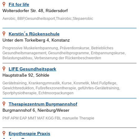
Fit for life
Rückenschulen sind zu finden in Städten wie Hamburg,
Woltersdorfer Str. 48, Rüdersdorf
Velbert, Essen, Bonn, Münster und in vielen weiteren Städten.
Aerobic, BBP,Gesundheitssport,Thairobic,Stepaerobic
Ähnliche Themenbereiche wie
Physiotherapie
,
Kerstin´s Rückenschule
Wirbelsäulengymnastik
,
Gymnastik
und Informationen wie
Unter dem Torkelberg 4, Konstanz
Rückenschmerzen
,
Funktionelle Bewegungslehre
,
Progressive Muskelentspannung, Präventionskurse, Betriebliches
Krankenkassen
können über die bereitgestellten Links
Gesundheitsmanagement, Gesundheitsprogramme, Entspannungskurse,
aufgesucht werden.
Belastungsabbau, Verbesserung der Rückenbeschwerden
LIFE Gesundheitspark
Hauptstraße 92, Söhlde
Gerätetraining, Krankengymnastik, Kurse, Kosmetik, Med.Fußpflege,
Gewichtsreduktion, Fußreflexzonentherapie, geführtes-Gerätetraining,
Sportphysiotherapie, Echtmoorpackungen
Therapiezentrum Burgmannshof
Burgmannshof 6, Nienburg/Weser
PNF APM EAP MMT MAT KGG FBL manuelle Therapie
Ergotherapie Praxis