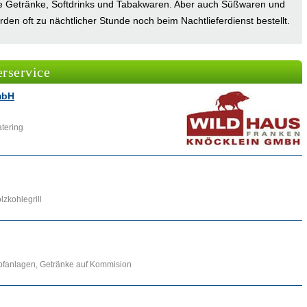
he Getränke, Softdrinks und Tabakwaren. Aber auch Süßwaren und
 oft zu nächtlicher Stunde noch beim Nachtlieferdienst bestellt.
sen, Frankfurt, München, Hamburg oder Berlin gibt es viele
len Lieferservice anbieten.
erservice
sporte
,
Partyservice
,
Pizzerien
und Informationen wie
Pizzaservice
,
mbH
die bereitgestellten Links aufgesucht werden.
atering
lzkohlegrill
Zapfanlagen, Getränke auf Kommision