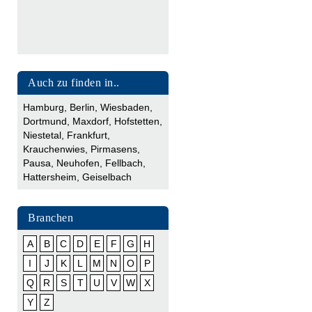
Auch zu finden in..
Hamburg
,
Berlin
,
Wiesbaden
,
Dortmund
,
Maxdorf
,
Hofstetten
,
Niestetal
,
Frankfurt
,
Krauchenwies
,
Pirmasens
,
Pausa
,
Neuhofen
,
Fellbach
,
Hattersheim
,
Geiselbach
Branchen
A
B
C
D
E
F
G
H
I
J
K
L
M
N
O
P
Q
R
S
T
U
V
W
X
Y
Z