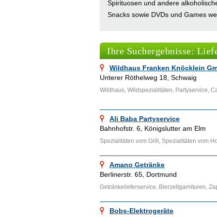
Spirituosen und andere alkoholisc
Snacks sowie DVDs und Games werden
Besonders in großen Städten wie Es
Unternehmen die einen professionel
Ihre Suchergebnisse: Lief
Ähnliche Themenbereiche wie
Tran
Wildhaus Franken Knöcklein G
Catering
,
Absatzlogistik
können über 
Unterer Röthelweg 18, Schwaig
Wildhaus, Wildspezialitäten, Partyservice, C
Ali Baba Partyservice
Bahnhofstr. 6, Königslutter am Elm
Spezialitäten vom Grill, Spezialitäten vom Ho
Amano Getränke
Berlinerstr. 65, Dortmund
Getränkelieferservice, Bierzeltgarnituren, 
Bobs-Elektrogeräte