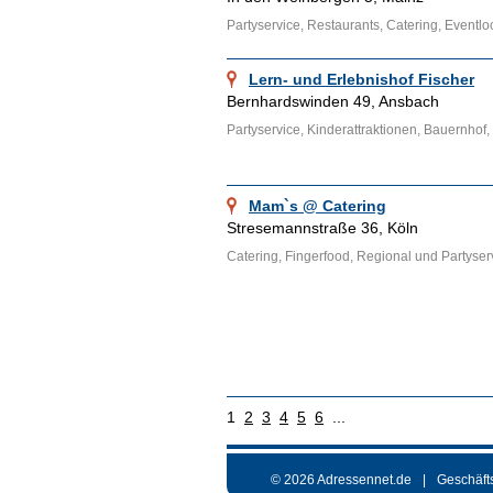
Partyservice, Restaurants, Catering, Eventlo
Lern- und Erlebnishof Fischer
Bernhardswinden 49, Ansbach
Partyservice, Kinderattraktionen, Bauernhof
Mam`s @ Catering
Stresemannstraße 36, Köln
Catering, Fingerfood, Regional und Partyser
1
2
3
4
5
6
...
© 2026 Adressennet.de
Geschäft