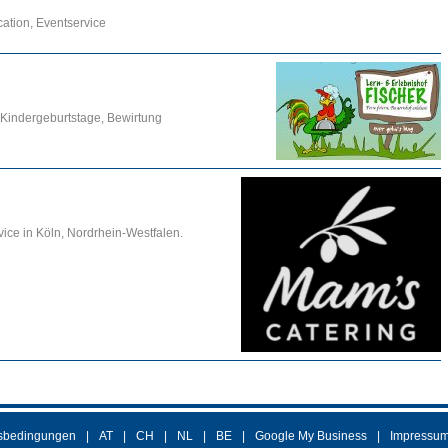
cation, Eventservice
, Kindergeburtstage, Bewirtung
vice in Köln, Nordrhein-Westfalen.
sbedingungen
AT
CH
NL
BE
Google My Business
Impressu