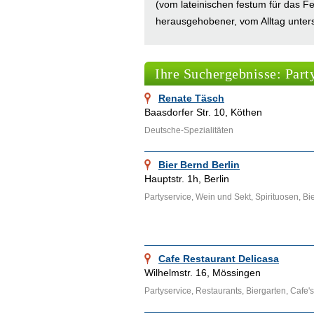
(vom lateinischen festum für das Fe
herausgehobener, vom Alltag unter
profane Tätigkeiten. Partys und Fes
Menschen sich Zeit und Leben hand
Ihre Suchergebnisse: Part
und gemeinschaftserhaltend und bes
Zusammenhalt.
Renate Täsch
Baasdorfer Str. 10, Köthen
Ähnliche Themenbereiche wie
Cate
Deutsche-Spezialitäten
Cocktailservice
,
Mietkoch
,
Flugzeu
Bier Bernd Berlin
Hauptstr. 1h, Berlin
Partyservice, Wein und Sekt, Spirituosen, Bi
Cafe Restaurant Delicasa
Wilhelmstr. 16, Mössingen
Partyservice, Restaurants, Biergarten, Cafe'