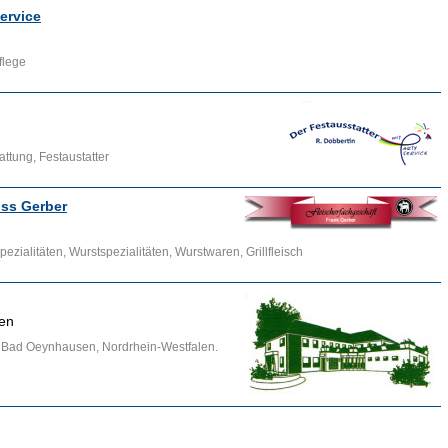
service
flege
attung, Festaustatter
iss Gerber
zialitäten, Wurstspezialitäten, Wurstwaren, Grillfleisch
sen
in Bad Oeynhausen, Nordrhein-Westfalen.