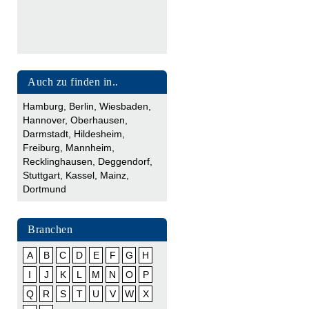
Auch zu finden in..
Hamburg
,
Berlin
,
Wiesbaden
,
Hannover
,
Oberhausen
,
Darmstadt
,
Hildesheim
,
Freiburg
,
Mannheim
,
Recklinghausen
,
Deggendorf
,
Stuttgart
,
Kassel
,
Mainz
,
Dortmund
Branchen
A
B
C
D
E
F
G
H
I
J
K
L
M
N
O
P
Q
R
S
T
U
V
W
X