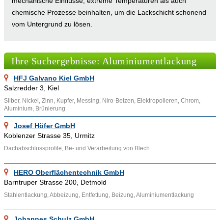
mechanische Einflüsse, extreme Temperaturen als auch
chemische Prozesse beinhalten, um die Lackschicht schonend
vom Untergrund zu lösen.
Verfahren der Aluminiumentlackung
Ihre Suchergebnisse: Aluminiumentlackung
Bei der Aluminiumentlackung kommen unterschiedliche
HFJ Galvano Kiel GmbH
Verfahren zum Einsatz. Eine Möglichkeit besteht darin,
Salzredder 3, Kiel
verschiedene Bestandteile der Lackschicht mithilfe von
Silber, Nickel, Zinn, Kupfer, Messing, Niro-Beizen, Elektropolieren, Chrom,
Lösemitteln zu lösen oder durch Abbeizen mit Laugen oder
Aluminium, Brünierung
Säuren zu zersetzen. Strömungstechnische
Josef Höfer GmbH
Reinigungsverfahren wie Abblasen, Absaugen,
Koblenzer Strasse 35, Urmitz
Ultraschallreinigen und die Reinigung mit flüssigem
Dachabschlussprofile, Be- und Verarbeitung von Blech
Kohlendioxid werden ebenfalls verwendet.
Im Bereich der mechanischen Verfahren zur
HERO Oberflächentechnik GmbH
Aluminiumentlackung werden Techniken wie Schleifen,
Barntruper Strasse 200, Detmold
Kratzen, Bürsten oder Abwischen eingesetzt, um den Lack vom
Stahlentlackung, Abbeizung, Entfettung, Beizung, Aluminiumentlackung
Aluminium zu entfernen. Ein weiteres Verfahren setzt auf
extrem hohe Temperaturen, um die in der Lackschicht
Johannes Schulz GmbH