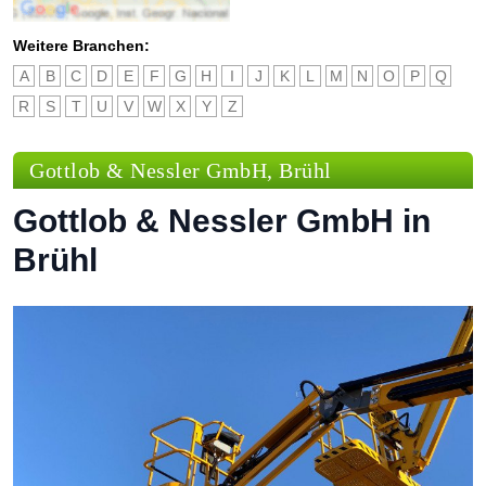
Weitere Branchen:
A
B
C
D
E
F
G
H
I
J
K
L
M
N
O
P
Q
R
S
T
U
V
W
X
Y
Z
Gottlob & Nessler GmbH, Brühl
Gottlob & Nessler GmbH in
Brühl