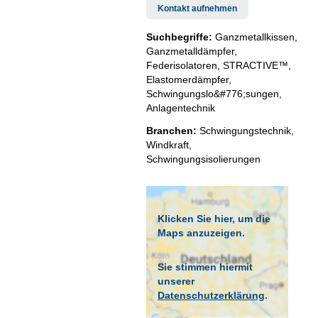
Kontakt aufnehmen
Suchbegriffe:
Ganzmetallkissen,
Ganzmetalldämpfer,
Federisolatoren, STRACTIVE™,
Elastomerdämpfer,
Schwingungslo&#776;sungen,
Anlagentechnik
Branchen:
Schwingungstechnik
,
Windkraft
,
Schwingungsisolierungen
Klicken Sie hier, um die
Maps anzuzeigen.
Sie stimmen hiermit
unserer
Datenschutzerklärung
.