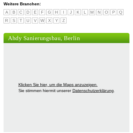
Weitere Branchen:
A
B
C
D
E
F
G
H
I
J
K
L
M
N
O
P
Q
R
S
T
U
V
W
X
Y
Z
Ahdy Sanierungsbau, Berlin
Klicken Sie hier, um die Maps anzuzeigen.
Sie stimmen hiermit unserer
Datenschutzerklärung
.