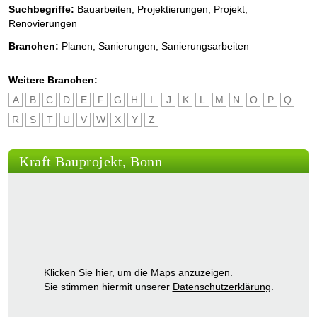
Suchbegriffe:
Bauarbeiten, Projektierungen, Projekt,
Renovierungen
Branchen:
Planen
,
Sanierungen
,
Sanierungsarbeiten
Weitere Branchen:
A
B
C
D
E
F
G
H
I
J
K
L
M
N
O
P
Q
R
S
T
U
V
W
X
Y
Z
Kraft Bauprojekt, Bonn
Klicken Sie hier, um die Maps anzuzeigen.
Sie stimmen hiermit unserer
Datenschutzerklärung
.