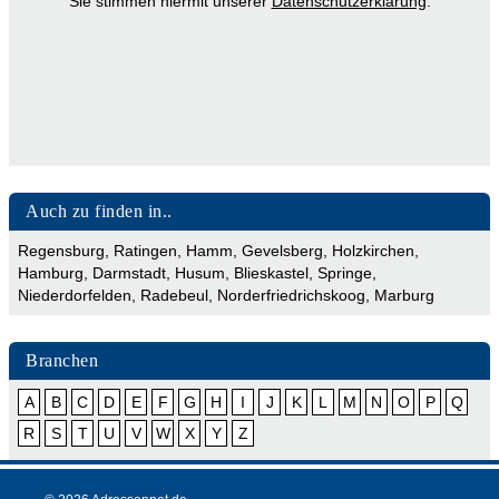
Sie stimmen hiermit unserer
Datenschutzerklärung
.
Auch zu finden in..
Regensburg
,
Ratingen
,
Hamm
,
Gevelsberg
,
Holzkirchen
,
Hamburg
,
Darmstadt
,
Husum
,
Blieskastel
,
Springe
,
Niederdorfelden
,
Radebeul
,
Norderfriedrichskoog
,
Marburg
Branchen
A
B
C
D
E
F
G
H
I
J
K
L
M
N
O
P
Q
R
S
T
U
V
W
X
Y
Z