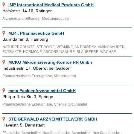
Forschung, beispielsweise wurden in einem Jahr 39,3
IMP International Medical Products GmbH
Milliarden in Werbemaßnahmen und 21,5 Milliarden in
Halskestr. 14-16, Ratingen
Forschung und Entwicklung investiert, um eine effektive
Arzneimittelgroßhandel, Medizinprodukte
Gewinnmaximierung zu betreiben.
M.P.I. Pharmaceutica GmbH
Ähnliche Themenbereiche wie
Arzneimittel
,
Medizinische
Ballindamm 8, Hamburg
Geräte
,
Medikamente
und Informationen wie
Impfstoffe
,
In-
NATURPRODUKTE, STEROIDE, VITAMINE, ANTIBIOTIKA, AMINOSÄUREN,
vivo- Diagnostika
,
Blutprodukte
können über die
EXTRAKTE, HORMONE, ASCORBINSÄURE, BLAUBEERE, WACHSE
bereitgestellten Links aufgesucht werden.
MCKO Mikronisiereung-Kontor-RR Gmbh
Industriestr. 17, Oberrot bei Gaildorf
Pharmazeutische Erzeugnisse, Mikronisieren
meta Fackler Arzeneimittel GmbH
Philipp-Reis-Str. 3, Springe
Pharmazeutische Erzeugnisse, Chemie Großhandel
STEIGERWALD ARZNEIMITTELWERK GMBH
Havelstr. 5, Darmstadt
Pflanzliche-Arzneimittel, Homöopathische-Arzneimittel, Homöopathische-