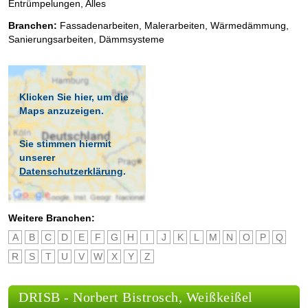
Entrümpelungen, Alles
Branchen:
Fassadenarbeiten
,
Malerarbeiten
,
Wärmedämmung
,
Sanierungsarbeiten
,
Dämmsysteme
Klicken Sie hier, um die
Maps anzuzeigen.
Sie stimmen hiermit
unserer
Datenschutzerklärung
.
Weitere Branchen:
A
B
C
D
E
F
G
H
I
J
K
L
M
N
O
P
Q
R
S
T
U
V
W
X
Y
Z
DRISB - Norbert Bistrosch, Weißkeißel