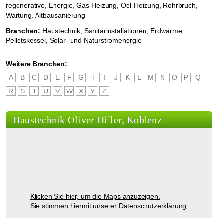
regenerative, Energie, Gas-Heizung, Oel-Heizung, Rohrbruch,
Wartung, Altbausanierung
Branchen:
Haustechnik
,
Sanitärinstallationen
,
Erdwärme
,
Pelletskessel
,
Solar- und Naturstromenergie
Weitere Branchen:
A
B
C
D
E
F
G
H
I
J
K
L
M
N
O
P
Q
R
S
T
U
V
W
X
Y
Z
Haustechnik Oliver Hiller, Koblenz
Klicken Sie hier, um die Maps anzuzeigen.
Sie stimmen hiermit unserer
Datenschutzerklärung
.