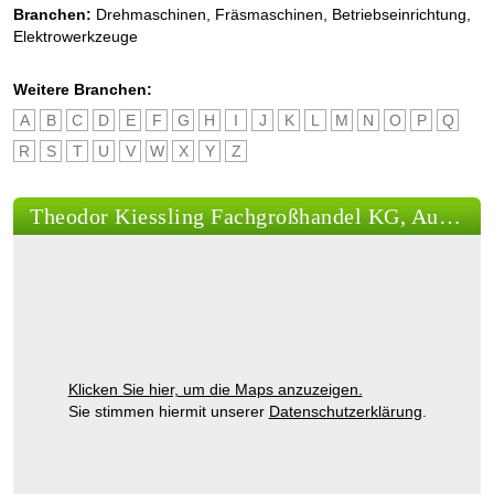
Branchen:
Drehmaschinen
,
Fräsmaschinen
,
Betriebseinrichtung
,
Elektrowerkzeuge
Weitere Branchen:
A
B
C
D
E
F
G
H
I
J
K
L
M
N
O
P
Q
R
S
T
U
V
W
X
Y
Z
Theodor Kiessling Fachgroßhandel KG, Auerbach
Klicken Sie hier, um die Maps anzuzeigen.
Sie stimmen hiermit unserer
Datenschutzerklärung
.