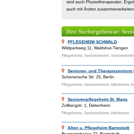
sind auch Physiotherapeuten, Ergot
auch mit Ärzten zusammenarbeiten.
Fußpflege, Wäscherei, Kabelanschlu
Wohlfühlbäder. Seniorenheime sind 
Ihre Suchergebnisse: Sen
Saarbrücken vertreten.
PFLEGEHEIM SCHWALD
Weitere Artikel über
Alzheimergesell
Wildparkweg 11, Waldshut-Tiengen
Therapie, Betreuung
stellen wir Ihn
Pflegeheime, Seniorenheime, Seniorenbetr
Senioren- und Therapiezentrum
Schonensche Str. 25, Berlin
Pflegeheime, Seniorenheime, Altenheime, A
Seniorenpflegeheim St. Maria
Zollbergstr. 1, Dietenheim
Pflegeheime, Seniorenheime, Altenheime
Alten u. Pflegeheim Barmstedt
Brunnenstrasse 22, Barmstedt