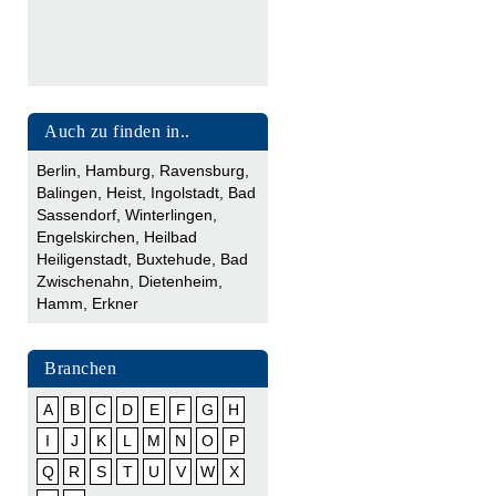
Auch zu finden in..
Berlin
,
Hamburg
,
Ravensburg
,
Balingen
,
Heist
,
Ingolstadt
,
Bad
Sassendorf
,
Winterlingen
,
Engelskirchen
,
Heilbad
Heiligenstadt
,
Buxtehude
,
Bad
Zwischenahn
,
Dietenheim
,
Hamm
,
Erkner
Branchen
A
B
C
D
E
F
G
H
I
J
K
L
M
N
O
P
Q
R
S
T
U
V
W
X