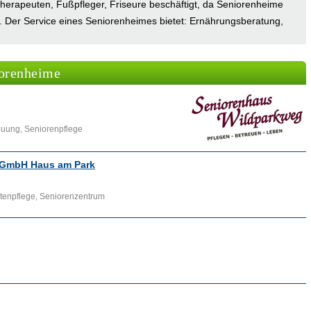
herapeuten, Fußpfleger, Friseure beschäftigt, da Seniorenheime
 Der Service eines Seniorenheimes bietet: Ernährungsberatung,
ss, Essen auf Rädern, Mittagstisch im Haus, Friseur,
in Städten wie Frankfurt, Hamm, Ingolstadt, Buchholz, Hamburg,
iorenheime
schaft
,
Allgemeiner Demenz-Ratgeber
,
Fachwissen über Pflege,
en hier zur Verfügung.
euung, Seniorenpflege
 GmbH Haus am Park
ltenpflege, Seniorenzentrum