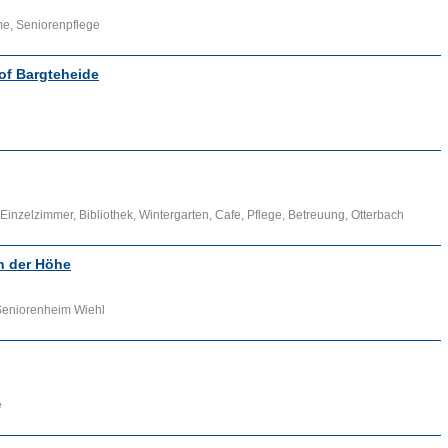
me, Seniorenpflege
of Bargteheide
Einzelzimmer, Bibliothek, Wintergarten, Cafe, Pflege, Betreuung, Otterbach
n der Höhe
Seniorenheim Wiehl
e