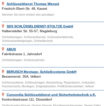
sind Schließanlagen, die die Eigenschaften von
Schlüsseldienst Thomas Wenzel
Zentralschlossanlagen und Hauptschlüsselanlagen vereinen.
Friedrich-Ebert-Str. 48, Kassel
Nehmen Sie doch einfach den günstigen
Ähnliche Themenbereiche wie
Zutrittskontrollsysteme
können
über diesen Link aufgesucht werden. Noch mehr allgemeine
SDS SCHLÜSSELDIENST-STOLTZE GmbH
Informationen zu den Themen Schließanlage (Schließsystem)
Halberstädter Str. 55-57, Magdeburg
und Schließtechnik findet man im Internet zum Beispiel
hier
.
Schließanlagen, Schlüsseldienste, Schlüsselnotdienste,
Schlüsselanfertigungen, Schließtechnik
ABUS
Fabrikstrasse 1, Jahnsdorf
Schließanlagen, Schliesszylinder
BERUSCH Montage- Schließsysteme GmbH
Bessemerstr. 30A, Velbert
Schliesssysteme, Schliesanlagen, Bearbeitung, Reparaturen, Umbauten,
Feinmechanik, Montagen, Entgratarbeiten, Prüf&Sortierarbeiten, Velbert
Concordia Schlüsseldienst und Sicherheitstechnik e.K.
Konkordiastrasse 111, Düsseldorf
Geldschrankschlüssel, Design-Tresore, Fluchtwegsicherungen, Server-Safes,