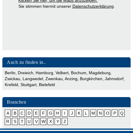
Klicken Sie hier, um die Maps anzuzeigen.
Sie stimmen hiermit unserer
Datenschutzerklärung
.
Auch zu finden in..
Berlin
,
Dreieich
,
Hamburg
,
Velbert
,
Bochum
,
Magdeburg
,
Zwickau
,
Langwedel
,
Zwenkau
,
Anzing
,
Burgkirchen
,
Jahnsdorf
,
Krefeld
,
Stuttgart
,
Bielefeld
Branchen
A
B
C
D
E
F
G
H
I
J
K
L
M
N
O
P
Q
R
S
T
U
V
W
X
Y
Z