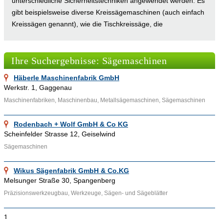
unterschiedliche Sicherheitstechniken angewendet werden. Es
gibt beispielsweise diverse Kreissägemaschinen (auch einfach
Kreissägen genannt), wie die Tischkreissäge, die
Furnierkreissäge, die Plattenkreissäge und die
Pendelkreissäge. Des Weiteren werden auch verschiedene
Ihre Suchergebnisse: Sägemaschinen
Bandsägemaschinen (kurz Bandsägen genannt) von den
Sägemaschinenherstellern und Sägemaschinenhändlern
Häberle Maschinenfabrik GmbH
angeboten. Bandsägen verfügen über ein zu einem
Werkstr. 1, Gaggenau
geschlossenen Ring verschweißten Bandsägeblatt. Heutzutage
Maschinenfabriken, Maschinenbau, Metallsägemaschinen, Sägemaschinen
gibt es sogar elektrische Handbandsägen. Weitere
Sägemaschinen sind zum Beispiel Gattersäge, Plattensäge
Rodenbach + Wolf GmbH & Co KG
und Dekupiersäge. Im Branchenbuch von Adressennet.de
Scheinfelder Strasse 12, Geiselwind
finden sich viele Sägemaschinenhersteller und
Sägemaschinen
Sägemaschinenhändler, die das Internetmarketing nutzen
möchten, um ihre Sägemaschinen besser zu vermarkten.
Wikus Sägenfabrik GmbH & Co.KG
Melsunger Straße 30, Spangenberg
In unserem Firmenverzeichnis von Adressennet.de finden sich
Präzisionswerkzeugbau, Werkzeuge, Sägen- und Sägeblätter
zum Beispiel Sägemaschinenhersteller und
Sägemaschinenhändler aus Spangenberg, Viechtach,
1