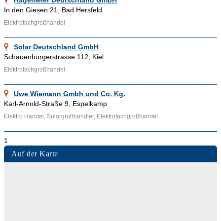
Hagemeier Deutschland GmbH
Adressennet sind beispielsweise
In den Giesen 21, Bad Hersfeld
Elektrofachgroßhandelsgeschäfte aus Bielefeld, Nürnberg,
Elektrofachgroßhandel
Bayreuth, Fellbach, Ahaus, Pforzheim, Köln, Berlin, München
und Neumünster eingetragen worden. Wenn Sie Ihr
Solar Deutschland GmbH
Elektrofachgroßhandelsgeschäft ebenfalls über Adressennet
Schauenburgerstrasse 112, Kiel
bewerben möchten, kontaktieren Sie uns doch einfach.
Elektrofachgroßhandel
Mehr über den Elektrofachhandel und den
Elektrofachgroßhandel erfahren, kann man beispielsweise
Uwe Wiemann Gmbh und Co. Kg.
beim
Verband
der Elektrotechnik Elektronik Informationstechnik
Karl-Arnold-Straße 9, Espelkamp
e.V. (VDE).
Elektro Handel, Solargroßhändler, Elektrofachgroßhandel
1
Auf der Karte