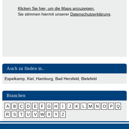
Klicken Sie hier, um die Maps anzuzeigen.
Sie stimmen hiermit unserer
Datenschutzerklärung
.
Auch zu finden in..
Espelkamp
,
Kiel
,
Hamburg
,
Bad Hersfeld
,
Bielefeld
Branchen
A
B
C
D
E
F
G
H
I
J
K
L
M
N
O
P
Q
R
S
T
U
V
W
X
Y
Z