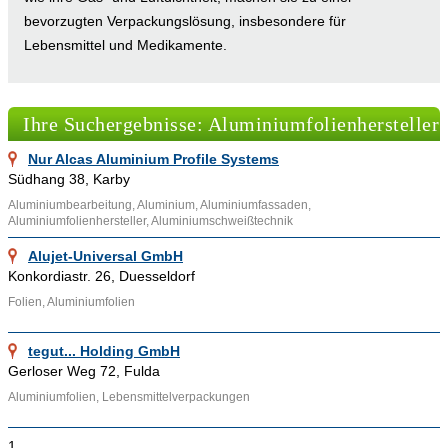
bevorzugten Verpackungslösung, insbesondere für
Lebensmittel und Medikamente.
Herstellung von Aluminiumfolien
Ihre Suchergebnisse: Aluminiumfolienhersteller
Die Aluminiumfolienhersteller setzen in der Regel auf reines
Aluminium, das einen Reinheitsgrad von 99 bis 99,9 %
Nur Alcas Aluminium Profile Systems
Südhang 38, Karby
aufweist. Obwohl geringe Anteile anderer Stoffe vorhanden
sein können, spricht man aufgrund der Vernachlässigbarkeit
Aluminiumbearbeitung, Aluminium, Aluminiumfassaden,
Aluminiumfolienhersteller, Aluminiumschweißtechnik
von Verunreinigungen von reinem Aluminium. Der
Herstellungsprozess beginnt mit Aluminiumbändern, die oft
Alujet-Universal GmbH
Konkordiastr. 26, Duesseldorf
eine maximale Stärke von 1,5 mm haben. In mehreren
Walzschritten werden diese Bänder von den
Folien, Aluminiumfolien
Aluminiumfolienherstellern verarbeitet, bis die gewünschte
Folienstärke erreicht ist.
tegut... Holding GmbH
Gerloser Weg 72, Fulda
Der Walzprozess führt zu einer Verfestigung der
Aluminiumfolien, Lebensmittelverpackungen
Aluminiumfolien, was sie hart und spröde macht. Durch ein
anschließendes Weichglühen können die Folien jedoch wieder
1