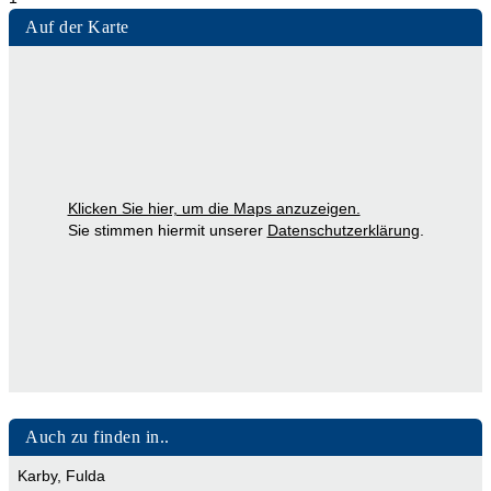
weich und flexibel gemacht werden, wodurch ihre
Auf der Karte
Anpassungsfähigkeit erhalten bleibt.
Präsenz auf Adressennet.de
Aluminiumfolienhersteller aus verschiedenen Regionen,
darunter Karby, Fürth, Finsterwalde, Neuhausen, Hechingen
und Jestetten, nutzen bereits die moderne Marketingplattform
Klicken Sie hier, um die Maps anzuzeigen.
von Adressennet.de. Diese Plattform ermöglicht es den
Sie stimmen hiermit unserer
Datenschutzerklärung
.
Herstellern, ihre Aluminiumfolien effektiv im Web zu bewerben
und ihre Reichweite zu vergrößern. Wenn Sie selbst ein
Aluminiumfolienhersteller sind und Ihre Produkte online
präsentieren möchten, zögern Sie nicht, uns zu kontaktieren.
Für weiterführende Informationen und verwandte
Themenbereiche können Sie die folgenden Links auf
Adressennet.de nutzen:
Aluminiumprodukte
,
Aluminiumfolien
Auch zu finden in..
und
Aluverbundfolie
.
Karby
,
Fulda
Weitere interessante Informationen zum Begriff "Alufolie"