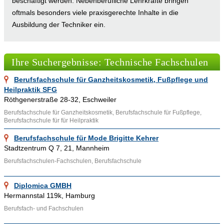
beschäftigt werden. Nebenberufliche Lehrkräfte bringen
oftmals besonders viele praxisgerechte Inhalte in die
Ausbildung der Techniker ein.
In der BRD gibt es verschiedene Voraussetzungen für die
Zulassung zum Besuch einer Fachschule für Technik. Dazu
Ihre Suchergebnisse: Technische Fachschulen
gehört beispielsweise ein Berufsschulabschluss, eine
abgeschlossene Berufsausbildung sowie mindestens ein Jahr
Berufsfachschule für Ganzheitskosmetik, Fußpflege und
Berufserfahrung. Des Weiteren wird ein Schulabschluss einer
Heilpraktik SFG
allgemeinbildenden Schule verlangt. Je nach Bundesland
Röthgenerstraße 28-32, Eschweiler
müssen die angehenden Techniker dafür entweder den
Berufsfachschule für Ganzheitskosmetik, Berufsfachschule für Fußpflege,
Hauptschulabschluss oder die mittlere Reife erlangt haben.
Berufsfachschule für für Heilpraktik
Berufsfachschule für Mode Brigitte Kehrer
Im Branchenverzeichnis von www.Adressennet.de finden sich
Stadtzentrum Q 7, 21, Mannheim
viele Technische Fachschulen zum Beispiel aus Kinding,
Berufsfachschulen-Fachschulen, Berufsfachschule
Kaufbeuren, Northeim, Weidenbach, Aschaffenburg,
Braunschweig, Kiel und Schwerin. Neben einem
Diplomica GMBH
Branchenbucheintrag bei Adressennet.de bieten wir noch viele
Hermannstal 119k, Hamburg
weitere Leistungen im Bereich des Internetmarketing. Wenn
Berufsfach- und Fachschulen
Sie ebenfalls eine Technische Fachschule bei Adressennet