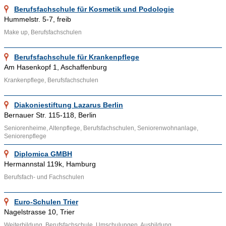
präsentieren wollen, nehmen Sie doch Kontakt mit uns auf.
Berufsfachschule für Kosmetik und Podologie
Hummelstr. 5-7, freib
Ähnliche Themenbereiche wie Pflegefachschulen, Fachschule
Make up, Berufsfachschulen
für Tanz und Höhere Fachschule können über die
bereitgestellten Links aufgesucht werden. Weitere
Berufsfachschule für Krankenpflege
Informationen über Technikerschulen und andere technische
Am Hasenkopf 1, Aschaffenburg
Bildungseinrichtungen finden sich im Internet, beispielsweise
Krankenpflege, Berufsfachschulen
hier
.
Diakoniestiftung Lazarus Berlin
Bernauer Str. 115-118, Berlin
Seniorenheime, Altenpflege, Berufsfachschulen, Seniorenwohnanlage,
Seniorenpflege
Diplomica GMBH
Hermannstal 119k, Hamburg
Berufsfach- und Fachschulen
Euro-Schulen Trier
Nagelstrasse 10, Trier
Weiterbildung, Berufsfachschule, Umschulungen, Ausbildung