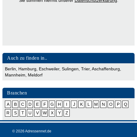
Sie stimmen hiermit unserer
Datenschutzerklärung
.
Auch zu finden in..
Berlin
,
Hamburg
,
Eschweiler
,
Sulingen
,
Trier
,
Aschaffenburg
,
Mannheim
,
Meldorf
Branchen
A
B
C
D
E
F
G
H
I
J
K
L
M
N
O
P
Q
R
S
T
U
V
W
X
Y
Z
© 2026 Adressennet.de