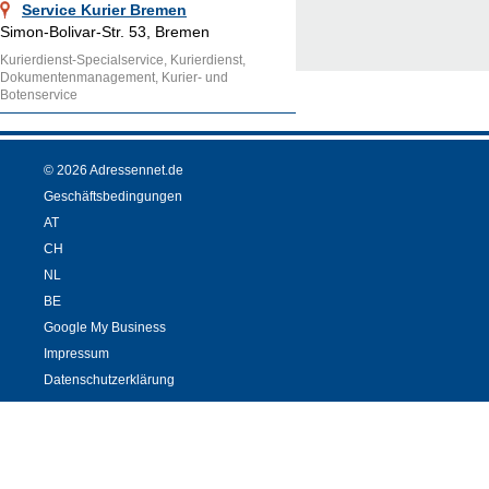
Service Kurier Bremen
Simon-Bolivar-Str. 53, Bremen
Kurierdienst-Specialservice, Kurierdienst,
Dokumentenmanagement, Kurier- und
Botenservice
© 2026 Adressennet.de
Geschäftsbedingungen
AT
CH
NL
BE
Google My Business
Impressum
Datenschutzerklärung