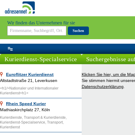
Wir finden das Unternehmen für sie
Suchen
Kurierdienst-Specialservice
Suchergebnisse auf
Euroflitzer Kurierdienst
Klicken Sie hier, um die Ma
Altstadtstraße 21, Leverkusen
Sie stimmen hiermit unsere
Datenschutzerklärung
.
<h1/>Nationaler und Internationaler
Kurierdienst<h1>
Rhein Speed Kurier
Mathiaskirchplatz 27, Köln
Kurierdienste, Transport & Kurierdienste,
Kurierdienst-Specialservice, Transport,
Kurierdienst