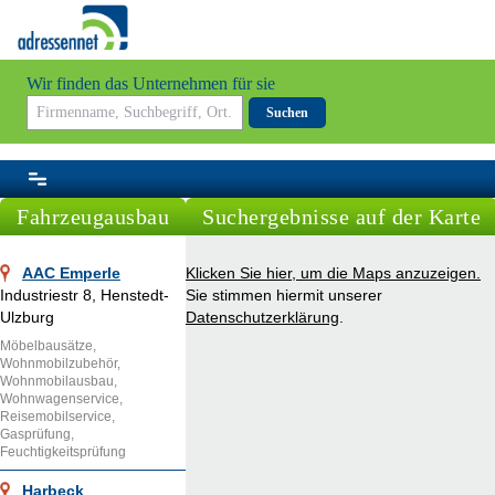
Wir finden das Unternehmen für sie
Suchen
Fahrzeugausbau
Suchergebnisse auf der Karte
AAC Emperle
Klicken Sie hier, um die Maps anzuzeigen.
Industriestr 8, Henstedt-
Sie stimmen hiermit unserer
Ulzburg
Datenschutzerklärung
.
Möbelbausätze,
Wohnmobilzubehör,
Wohnmobilausbau,
Wohnwagenservice,
Reisemobilservice,
Gasprüfung,
Feuchtigkeitsprüfung
Harbeck