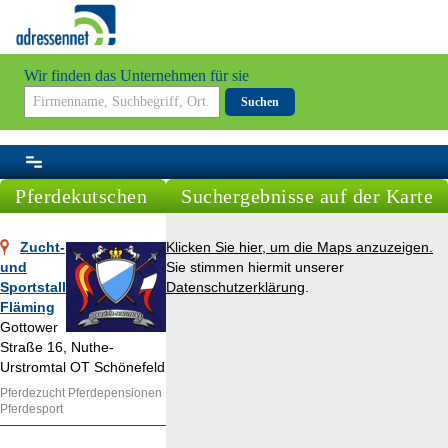
Wir finden das Unternehmen für sie
Suchen
Pferdekutschen
Suchergebnisse auf der Karte
Zucht-
Klicken Sie hier, um die Maps anzuzeigen.
und
Sie stimmen hiermit unserer
Sportstall
Datenschutzerklärung
.
Fläming
Gottower
Straße 16, Nuthe-
Urstromtal OT Schönefeld
Pferdezucht Pferdepensionen
Pferdesport