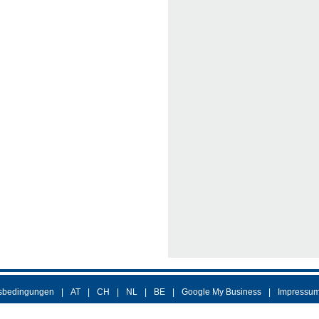
sbedingungen
AT
CH
NL
BE
Google My Business
Impressu