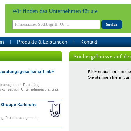
Wir finden das Unternehmen für sie
Suchen
rn
Produkte & Leistungen
Kontakt
Suchergebnisse auf de
beratungsgesellschaft mbH
Klicken Sie hier, um d
Sie stimmen hiermit u
smanagement, Recruiting,
nskonzeption, Unternehmensplanung,
Gruppe Karlsruhe
ng, Projektmanagement,