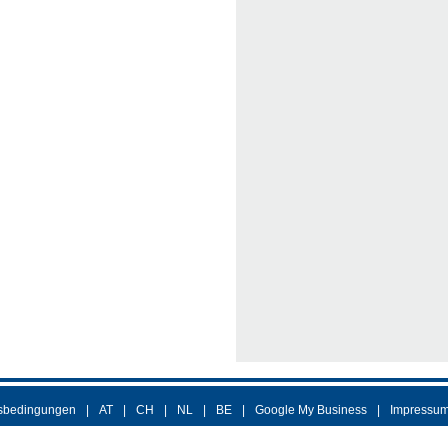
sbedingungen
AT
CH
NL
BE
Google My Business
Impressu