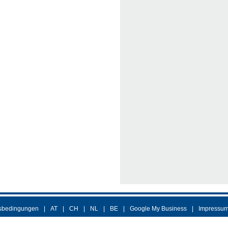
sbedingungen
AT
CH
NL
BE
Google My Business
Impressu