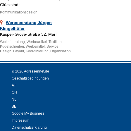
Glückstadt
Kommunikationsdesign
Werbeberatung Jürgen
Klingelhöfer
Kasper-Grove-Straße 32, Marl
Werbeberatung, Werbeartikel, Textilien,
Kugelschreiber, Werbemittel, Service,
Design, Layout, Koordinierung, Organisation
© 2026 Adressennet.de
Geschäftsbedingungen
AT
CH
NL
BE
Google My Business
Impressum
Datenschutzerklärung