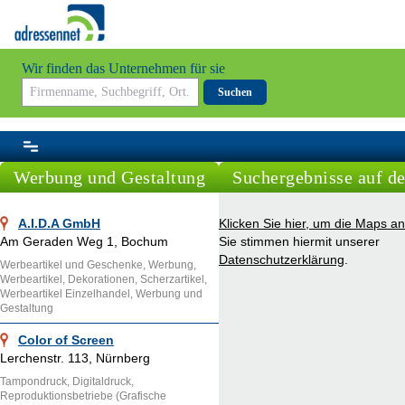
Wir finden das Unternehmen für sie
Suchen
Werbung und Gestaltung
Suchergebnisse auf de
A.I.D.A GmbH
Klicken Sie hier, um die Maps a
Am Geraden Weg 1, Bochum
Sie stimmen hiermit unserer
Datenschutzerklärung
.
Werbeartikel und Geschenke, Werbung,
Werbeartikel, Dekorationen, Scherzartikel,
Werbeartikel Einzelhandel, Werbung und
Gestaltung
Color of Screen
Lerchenstr. 113, Nürnberg
Tampondruck, Digitaldruck,
Reproduktionsbetriebe (Grafische