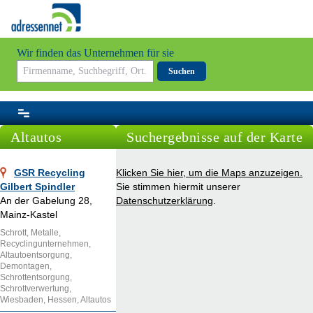
Wir finden das Unternehmen für sie
Suchen
Altautos
Suchergebnisse auf der Karte
GSR Recycling
Klicken Sie hier, um die Maps anzuzeigen.
Gilbert Spindler
Sie stimmen hiermit unserer
An der Gabelung 28,
Datenschutzerklärung
.
Mainz-Kastel
Schrott, Metalle,
Recyclingunternehmen,
Altautoentsorgung,
Demontagen,
Schrottentsorgung,
Schrottverwertung,
Wiesbaden, Hessen, Altautos