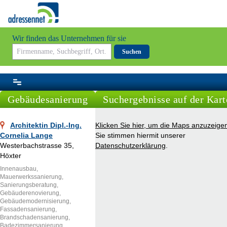
Wir finden das Unternehmen für sie
Suchen
Gebäudesanierung
Suchergebnisse auf der Kart
Architektin Dipl.-Ing.
Klicken Sie hier, um die Maps anzuzeige
Cornelia Lange
Sie stimmen hiermit unserer
Westerbachstrasse 35,
Datenschutzerklärung
.
Höxter
Innenausbau,
Mauerwerkssanierung,
Sanierungsberatung,
Gebäuderenovierung,
Gebäudemodernisierung,
Fassadensanierung,
Brandschadensanierung,
Badezimmersanierung,