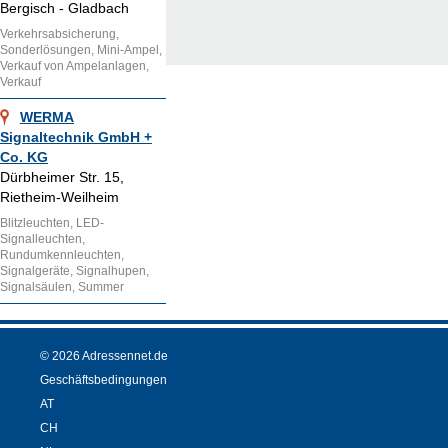
Bergisch - Gladbach
Verkehrsabsicherung,
Sonderlösungen, Mini-Ampel,
Verkauf von Ampelanlagen,
Verkauf
WERMA
Signaltechnik GmbH +
Co. KG
Dürbheimer Str. 15,
Rietheim-Weilheim
Blitzleuchten, LED-
Signalleuchten,
Rundumkennleuchten,
Signalgeräte, Signalhupen,
Signalsäulen, Summer
© 2026 Adressennet.de
Geschäftsbedingungen
AT
CH