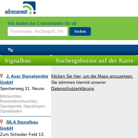
Wir finden das Unternehmen für sie
Suchen
Signalbau
Suchergebnisse auf der Karte
J. Auer Signalgeräte
Klicken Sie hier, um die Maps anzuzeigen.
GmbH
Sie stimmen hiermit unserer
Sperberweg 11, Neuss
Datenschutzerklärung
.
Blitzleuchten,
Rundumkennleuchten,
Signalgeräte, Signalhupen,
Signalsäulen
SILA Signalbau
GmbH
Zum Scheider Feld 13,