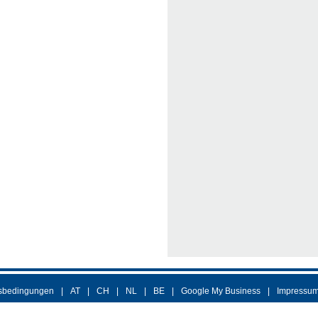
sbedingungen
AT
CH
NL
BE
Google My Business
Impressu