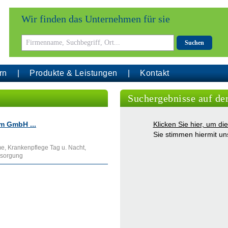
Wir finden das Unternehmen für sie
Suchen
rn
Produkte & Leistungen
Kontakt
Suchergebnisse auf de
m GmbH ...
Klicken Sie hier, um d
Sie stimmen hiermit u
e, Krankenpflege Tag u. Nacht,
rsorgung