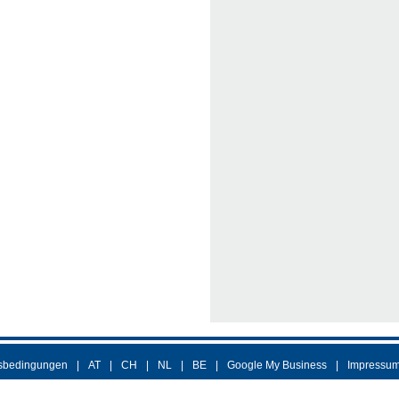
sbedingungen
AT
CH
NL
BE
Google My Business
Impressu