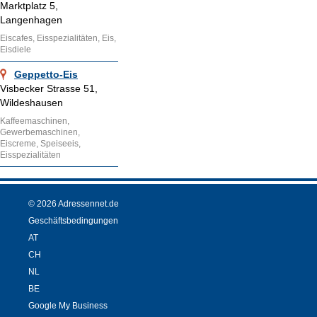
Marktplatz 5,
Langenhagen
Eiscafes, Eisspezialitäten, Eis,
Eisdiele
Geppetto-Eis
Visbecker Strasse 51,
Wildeshausen
Kaffeemaschinen,
Gewerbemaschinen,
Eiscreme, Speiseeis,
Eisspezialitäten
© 2026 Adressennet.de
Geschäftsbedingungen
AT
CH
NL
BE
Google My Business