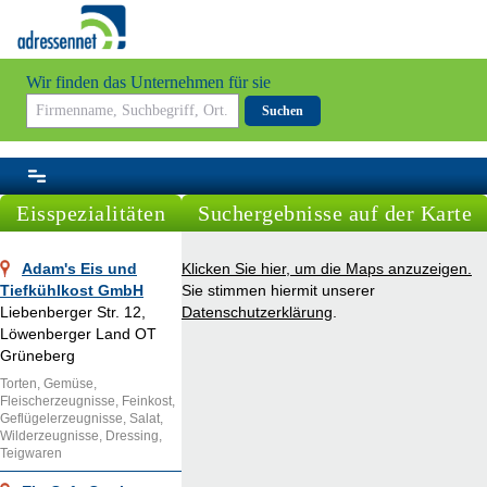
Wir finden das Unternehmen für sie
Suchen
Eisspezialitäten
Suchergebnisse auf der Karte
Adam's Eis und
Klicken Sie hier, um die Maps anzuzeigen.
Tiefkühlkost GmbH
Sie stimmen hiermit unserer
Liebenberger Str. 12,
Datenschutzerklärung
.
Löwenberger Land OT
Grüneberg
Torten, Gemüse,
Fleischerzeugnisse, Feinkost,
Geflügelerzeugnisse, Salat,
Wilderzeugnisse, Dressing,
Teigwaren