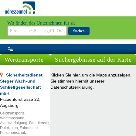
Wir finden das Unternehmen für sie
Suchen
Werttransporte
Suchergebnisse auf der Karte
Sicherheitsdienst
Klicken Sie hier, um die Maps anzuzeigen.
Steger Wach-und
Sie stimmen hiermit unserer
Schließgesellschaft
Datenschutzerklärung
.
mbH
Frauentorstrasse 22,
Augsburg
Geldtransporte,
Werttransporte,
Alarmverfolgung, Fahrdienste,
Detekteien, Fahrdienste,
Personenschutz,