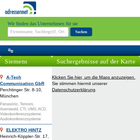
Wir finden das Unternehmen für sie
Suchen
Siemens
Suchergebnisse auf der Karte
A-Tech
Klicken Sie hier, um die Maps anzuzeigen.
Communication GbR
Sie stimmen hiermit unserer
Perchtinger Str. 8-10,
Datenschutzerklärung
.
München
Panasonic, Tenovis,
Auerswald, CTI, UMS, ACD,
Videokonferenzsysteme,
Audiokonferenzsysteme
ELEKTRO HINTZ
Heinrich-Köppler-Str. 17,