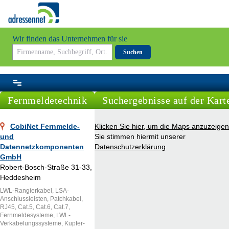
Wir finden das Unternehmen für sie
Suchen
Fernmeldetechnik
Suchergebnisse auf der Kart
CobiNet Fernmelde-
Klicken Sie hier, um die Maps anzuzeigen
und
Sie stimmen hiermit unserer
Datennetzkomponenten
Datenschutzerklärung
.
GmbH
Robert-Bosch-Straße 31-33,
Heddesheim
LWL-Rangierkabel, LSA-
Anschlussleisten, Patchkabel,
RJ45, Cat.5, Cat.6, Cat.7,
Fernmeldesysteme, LWL-
Verkabelungssysteme, Kupfer-