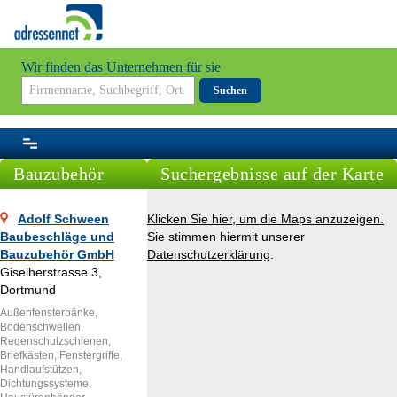
Wir finden das Unternehmen für sie
Suchen
Bauzubehör
Suchergebnisse auf der Karte
Adolf Schween
Klicken Sie hier, um die Maps anzuzeigen.
Baubeschläge und
Sie stimmen hiermit unserer
Bauzubehör GmbH
Datenschutzerklärung
.
Giselherstrasse 3,
Dortmund
Außenfensterbänke,
Bodenschwellen,
Regenschutzschienen,
Briefkästen, Fenstergriffe,
Handlaufstützen,
Dichtungssysteme,