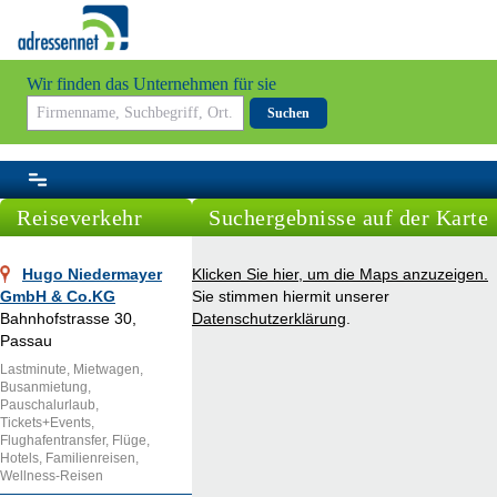
Wir finden das Unternehmen für sie
Suchen
Reiseverkehr
Suchergebnisse auf der Karte
Hugo Niedermayer
Klicken Sie hier, um die Maps anzuzeigen.
GmbH & Co.KG
Sie stimmen hiermit unserer
Bahnhofstrasse 30,
Datenschutzerklärung
.
Passau
Lastminute, Mietwagen,
Busanmietung,
Pauschalurlaub,
Tickets+Events,
Flughafentransfer, Flüge,
Hotels, Familienreisen,
Wellness-Reisen