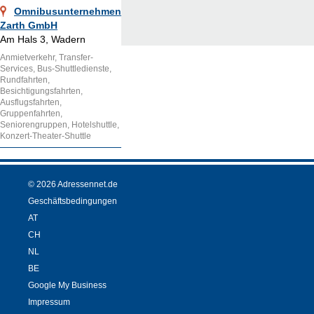
Omnibusunternehmen
Zarth GmbH
Am Hals 3, Wadern
Anmietverkehr, Transfer-
Services, Bus-Shuttledienste,
Rundfahrten,
Besichtigungsfahrten,
Ausflugsfahrten,
Gruppenfahrten,
Seniorengruppen, Hotelshuttle,
Konzert-Theater-Shuttle
© 2026 Adressennet.de
Geschäftsbedingungen
AT
CH
NL
BE
Google My Business
Impressum