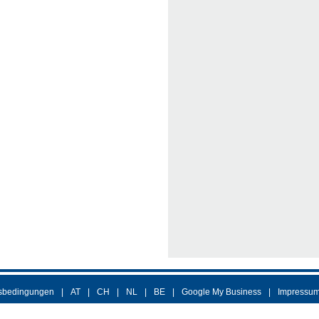
sbedingungen
AT
CH
NL
BE
Google My Business
Impressu