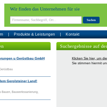
Wir finden das Unternehmen für sie
Suchen
rn
Produkte & Leistungen
Kontakt
en
Suchergebnisse auf de
ierungen u Gerüstbau GmbH
Klicken Sie hier, um d
Sie stimmen hiermit u
 Gerüstbau
dem Gerolsteiner Land!
s Bauen, Bauwerkssanierung,