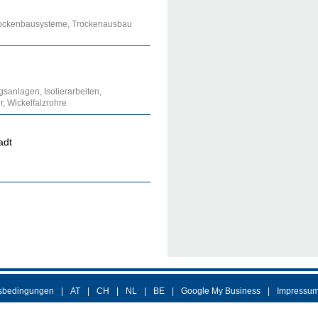
 Trockenbausysteme, Trockenausbau
gsanlagen, Isolierarbeiten,
r, Wickelfalzrohre
adt
sbedingungen
AT
CH
NL
BE
Google My Business
Impressu