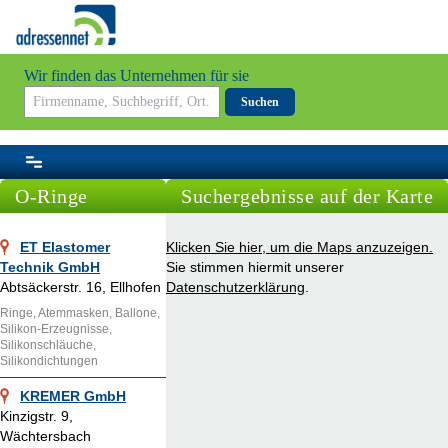
Wir finden das Unternehmen für sie
Suchen
O-Ringe
Suchergebnisse auf der Karte
ET Elastomer
Klicken Sie hier, um die Maps anzuzeigen.
Technik GmbH
Sie stimmen hiermit unserer
Abtsäckerstr. 16, Ellhofen
Datenschutzerklärung
.
Ringe, Atemmasken, Ballone,
Silikon-Erzeugnisse,
Silikonschläuche,
Silikondichtungen
KREMER GmbH
Kinzigstr. 9,
Wächtersbach