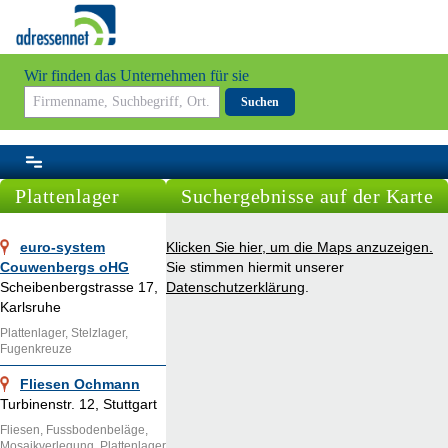
Wir finden das Unternehmen für sie
Suchen
Plattenlager
Suchergebnisse auf der Karte
euro-system
Klicken Sie hier, um die Maps anzuzeigen.
Couwenbergs oHG
Sie stimmen hiermit unserer
Scheibenbergstrasse 17,
Datenschutzerklärung
.
Karlsruhe
Plattenlager, Stelzlager,
Fugenkreuze
Fliesen Ochmann
Turbinenstr. 12, Stuttgart
Fliesen, Fussbodenbeläge,
Mosaikverlegung, Plattenlager