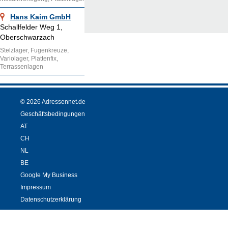
Hans Kaim GmbH
Schallfelder Weg 1,
Oberschwarzach
Stelzlager, Fugenkreuze,
Variolager, Plattenfix,
Terrassenlagen
© 2026 Adressennet.de
Geschäftsbedingungen
AT
CH
NL
BE
Google My Business
Impressum
Datenschutzerklärung