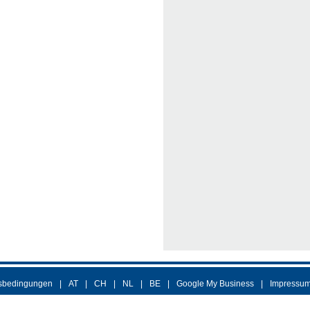
sbedingungen
AT
CH
NL
BE
Google My Business
Impressu