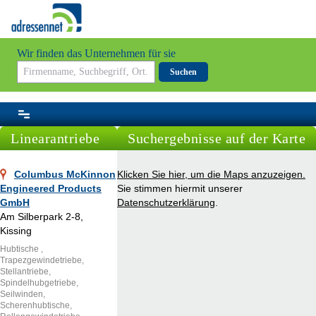
Wir finden das Unternehmen für sie
Suchen
Linearantriebe
Suchergebnisse auf der Karte
Columbus McKinnon
Klicken Sie hier, um die Maps anzuzeigen.
Engineered Products
Sie stimmen hiermit unserer
GmbH
Datenschutzerklärung
.
Am Silberpark 2-8,
Kissing
Hubtische ,
Trapezgewindetriebe,
Stellantriebe,
Spindelhubgetriebe,
Seilwinden,
Scherenhubtische,