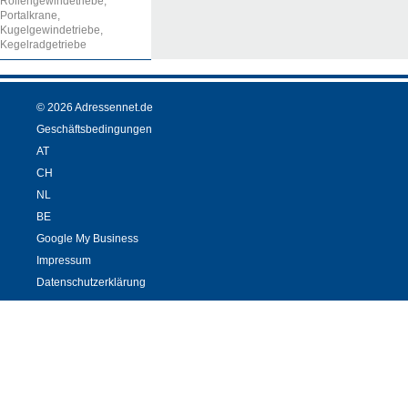
Rollengewindetriebe,
Portalkrane,
Kugelgewindetriebe,
Kegelradgetriebe
© 2026 Adressennet.de
Geschäftsbedingungen
AT
CH
NL
BE
Google My Business
Impressum
Datenschutzerklärung