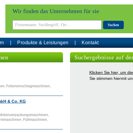
Wir finden das Unternehmen für sie
Suchen
rn
Produkte & Leistungen
Kontakt
nen
Suchergebnisse auf de
Klicken Sie hier, um d
Sie stimmen hiermit u
en, Folieneinschlagmaschinen,
mbH & Co. KG
hfolienverpackungsmaschinen,
ormmaschinen, Füllmaschinen,