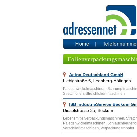
Home
Telefonnumme
Folienverpackungsmaschi
Aetna Deutschland GmbH
Liebigstraße 6, Leonberg-Höfingen
Palettenwickelmaschinen, Schrumpfmaschin
Stretchfolien, Stretchfolienmaschinen
ISB IndustrieService Beckum G
Dieselstrasse 3a, Beckum
Lebensmittelverpackungsmaschinen, Stretc
Palettenwickelmaschinen, Schlauchbeutelf
Verschließmaschinen, Verpackungsroboter