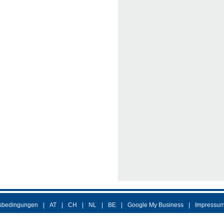
sbedingungen
AT
CH
NL
BE
Google My Business
Impressu