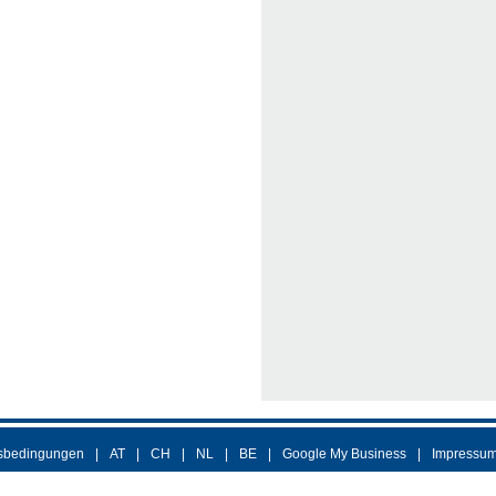
sbedingungen
AT
CH
NL
BE
Google My Business
Impressu