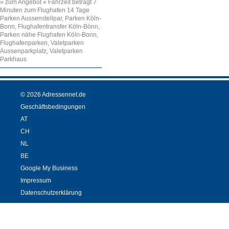
» zum Angebot « Fahrzeit beträgt 7
Minuten zum Flughafen 14 Tage
Parken Aussenstellpar, Parken Köln-
Bonn, Flughafentransfer Köln-Bönn,
Parken nähe Flughafen Köln-Bonn,
Flughafenparken, Valetparken
Aussenparkplatz, Valetparken
Parkhaus
© 2026 Adressennet.de
Geschäftsbedingungen
AT
CH
NL
BE
Google My Business
Impressum
Datenschutzerklärung