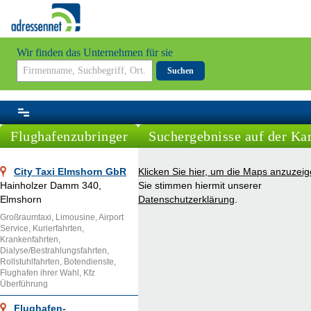
Wir finden das Unternehmen für sie
Suchen
Flughafenzubringer
Suchergebnisse auf der Kar
City Taxi Elmshorn GbR
Klicken Sie hier, um die Maps anzuzeig
Hainholzer Damm 340,
Sie stimmen hiermit unserer
Elmshorn
Datenschutzerklärung
.
Großraumtaxi, Limousine, Airport
Service, Kurierfahrten,
Krankenfahrten,
Dialyse/Bestrahlungsfahrten,
Rollstuhlfahrten, Botendienste,
Flughafen ihrer Wahl, Kfz
Überführung
Flughafen-