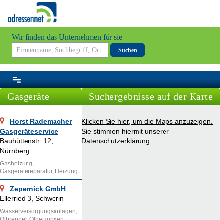
Wir finden das Unternehmen für sie
Suchen
Gasgeräte
Suchergebnisse auf der Karte
Horst Rademacher
Klicken Sie hier, um die Maps anzuzeigen.
Gasgeräteservice
Sie stimmen hiermit unserer
Bauhüttenstr. 12,
Datenschutzerklärung
.
Nürnberg
Gasheizung,
Gasgerätereparatur, Heizung
Zepernick GmbH
Ellerried 3, Schwerin
Wasserversorgungsanlagen,
Ölbrenner, Ölheizungen,