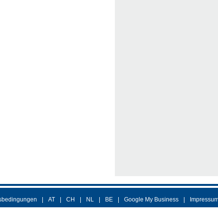
sbedingungen
AT
CH
NL
BE
Google My Business
Impressu