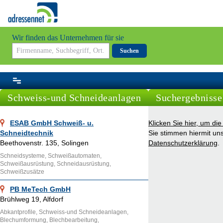
Wir finden das Unternehmen für sie
Suchen
Schweiss-und Schneideanlagen
Suchergebnisse 
ESAB GmbH Schweiß- u.
Klicken Sie hier, um di
Schneidtechnik
Sie stimmen hiermit un
Beethovenstr. 135, Solingen
Datenschutzerklärung
.
Schneidsysteme, Schweißautomaten,
Schweißausrüstung, Schneidausrüstung,
Schweißzusätze
PB MeTech GmbH
Brühlweg 19, Alfdorf
Abkantprofile, Schweiss-und Schneideanlagen,
Blechumformung, Blechbearbeitung,